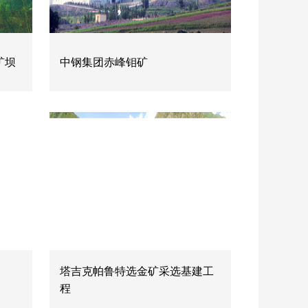
矿坝
中钢集团赤峰钼矿
塔吉克帕鲁特选金矿采选基建工
程