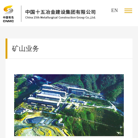
首页
关于我们
宣传中
EN
关
公
于
宣
矿山业务
司
集
我
传
产
简
团
介
冶
们
中
业
党
新
董
炼
闻
党
心
布
的
可
事
业
公
建
会
务
ESG
局
建
持
招
司
工
领
矿
报
新
作
校
导
设
续
聘
山
告
闻
工
园
团
业
宣
发
信
会
招
队
务