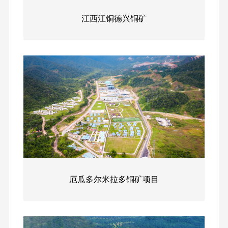
传
动
聘
组
展
工
息
江西江铜德兴铜矿
矩
态
社
织
业
阵
青
会
机
工
视
春
招
构
程
频
风
聘
企
电
中
采
业
力
心
理
能
宣
念
源
传
联
房
手
系
建
册
我
市
们
厄瓜多尔米拉多铜矿项目
政
公
路
工