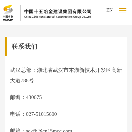
首页
关于我们
宣传中
EN
关
公
于
宣
联系我们
司
集
我
传
产
简
团
介
冶
武汉总部：湖北省武汉市东湖新技术开发区高新
们
中
业
党
新
董
炼
大道788号
闻
党
心
布
的
可
事
业
公
建
会
务
ESG
邮编：430075
局
建
持
招
司
工
领
矿
报
新
作
校
导
设
续
聘
山
电话：027-51015600
告
闻
工
园
团
业
宣
发
信
会
招
队
邮箱：sckfb@cn15mcc.com
务