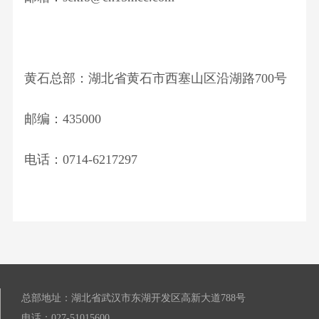
传
动
聘
组
展
工
息
矩
态
社
织
业
阵
青
会
机
工
视
春
招
黄石总部：湖北省黄石市西塞山区沿湖路700号
构
程
频
风
聘
企
电
中
采
邮编：435000
业
力
心
理
能
宣
电话：0714-6217297
念
源
传
联
房
手
系
建
册
我
市
们
政
公
路
总部地址：湖北省武汉市东湖开发区高新大道788号
工
电话：027-51015600