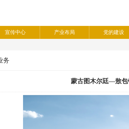
宣传中心
产业布局
党的建设
业务
蒙古图木尔廷—敖包