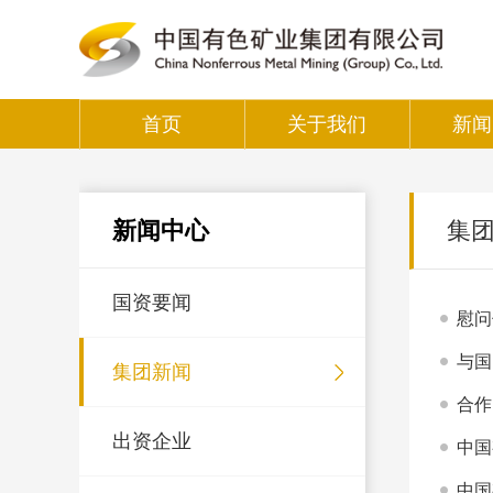
首页
关于我们
新闻
新闻中心
集
国资要闻
慰问
与国
集团新闻
合作
出资企业
中国
中国