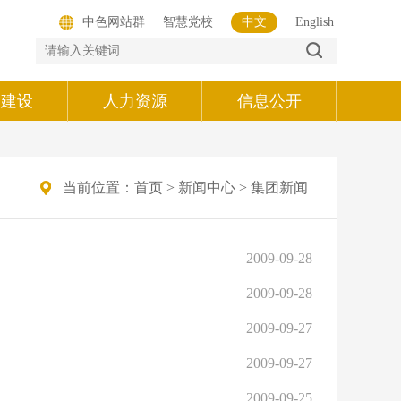
中色网站群
智慧党校
中文
English
的建设
人力资源
信息公开
当前位置：
首页
>
新闻中心
>
集团新闻
2009-09-28
2009-09-28
2009-09-27
2009-09-27
2009-09-25