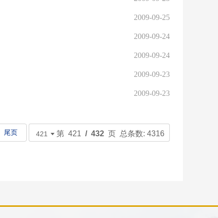
2009-09-25
2009-09-24
2009-09-24
2009-09-23
2009-09-23
尾页
第 421
/ 432
页 总条数: 4316