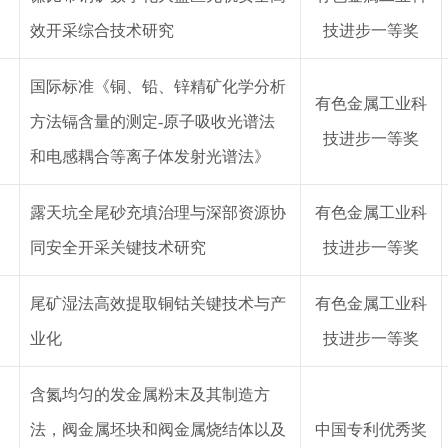
效开采综合技术研究
技
进步
一等奖
国际标准《铜、铅、锌精矿化学分析
有色金属工业
科
方法镉含量的测定
-原子吸收光谱法
技
进步
一等奖
和电感耦合等离子体发射光谱法》
露天坑全尾砂充填治理与深部资源协
有色金属工业
科
同安全开采关键技术研究
技
进步
一等奖
尾矿湿法高效提取铜钴关键技术与产
有色金属工业
科
业化
技
进步
一等奖
含氮均匀的发金属粉末及其制造方
法，阀金属坯块和阀金属烧结体以及
中国专利
优秀奖