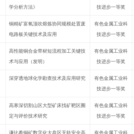
学分析方法》
技
进步
一等奖
铜精矿富氧顶吹熔炼协同规模处置废
有色金属工业
科
电路板关键技术及应用
技
进步
一等奖
高性能铜合金带材短流程加工关键技
有色金属工业
科
术与应用（发明）
技
进步
一等奖
深穿透地球化学勘查技术及应用研究
有色金属工业
科
技
进步
一等奖
高寒深切割山区大型矿床找矿靶区圈
有色金属工业
科
定与评价技术研究
技
进步
一等奖
谦比希铜矿数字化大盘区无轨安全高
有色金属工业
科