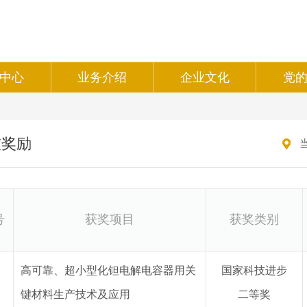
中心
业务介绍
企业文化
党
技奖励
号
获奖项目
获奖
类别
高可靠、超小型化钽电解电容器用关
国家科技
进步
键材料生产技术及应用
二等奖