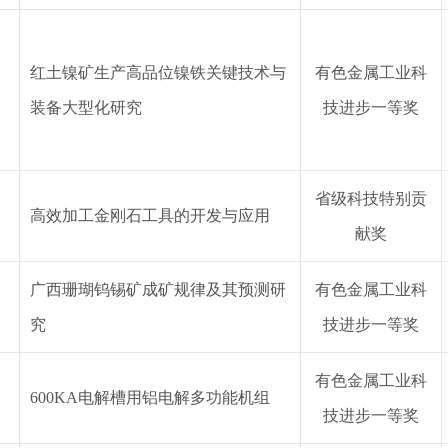
红土镍矿生产高品位镍铁关键技术与
有色金属工业
科
装备大型化研究
技
进步
一等奖
省级科技特别贡
高效加工金刚石工具的开发与应用
献奖
广西珊瑚钨锡矿成矿规律及其预测研
有色金属工业
科
究
技
进步
一等奖
有色金属工业
科
600KA电解槽用铝电解多功能机组
技
进步
一等奖