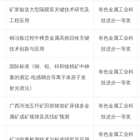
矿浆输送大型隔膜泵关键技术研究及
有色金属工业
科
工程应用
技
进步
一等奖
铜冶炼过程中稀贵金属高效回收关键
有色金属工业
科
技术创新与应用
技
进步
一等奖
国际标准《铜、铅、锌和镍精矿中砷
有色金属工业
科
量的测定
-电感耦合等离子体原子发
技
进步
一等奖
射光谱法》
广西河池五圩矿田箭猪坡矿床锑多金
有色金属工业
科
属矿成矿规律及其找矿预测
技
进步
一等奖
有色金属工业
科
矿冶痕量检测技术与标准研究及应用