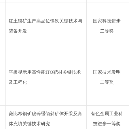
红土镍矿生产高品位镍铁关键技术与
国家科技
进步
装备开发
二等奖
平板显示用高性能
ITO靶材关键技术
国家技术发明
及工程化
二等奖
谦比希铜矿破碎缓倾斜矿体开采及膏
有色金属工业
科
体充填关键技术研究
技
进步
一等奖