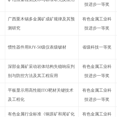
技
进步
一等奖
广西栗木锡多金属矿成矿规律及其预
有色金属工业
科
测研究
技
进步
一等奖
惯性器件用
RJY-50级仪表级铍材
省级科技
一等奖
深部金属矿采动岩体结构失稳响应判
有色金属工业
科
别与防控方法及其工程应用
技
进步
一等奖
平板显示用高性能
ITO靶材关键技术
有色金属工业
科
及工程化
技
进步
一等奖
有色金属行业标准《铜原矿和尾矿化
有色金属工业
科