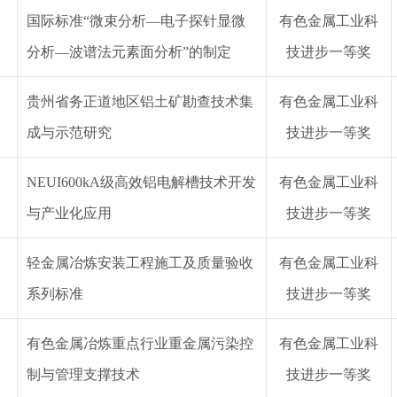
国际标准
“微束分析—电子探针显微
有色金属工业
科
分析—波谱法元素面分析”的制定
技
进步
一等奖
贵州省务正道地区铝土矿勘查技术集
有色金属工业
科
成与示范研究
技
进步
一等奖
NEUI600kA级高效铝电解槽技术开发
有色金属工业
科
与产业化应用
技
进步
一等奖
轻金属冶炼安装工程施工及质量验收
有色金属工业
科
系列标准
技
进步
一等奖
有色金属冶炼重点行业重金属污染控
有色金属工业
科
制与管理支撑技术
技
进步
一等奖