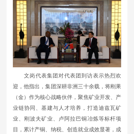
文岗代表集团对代表团到访表示热烈欢
迎，他指出，集团深耕非洲三十余载，将刚果
（金）作为核心战略伙伴，聚焦矿业开发、产
业链协同、基建与人才培养，打造迪兹瓦矿
业、刚波夫矿业、卢阿拉巴铜冶炼等标杆项
目，累计产铜、纳税、创造就业成效显著，成