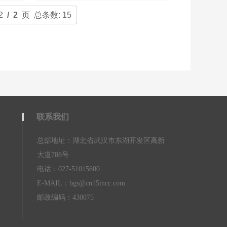
2
/ 2
页 总条数: 15
联系我们
总部地址：湖北省武汉市东湖开发区高新
大道788号
电话：027-51015600
E-MAIL：bgs@cn15mcc.com
邮政编码：430075