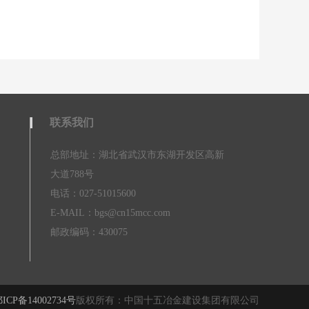
联系我们
总部地址：湖北省武汉市东湖开发区高新
大道788号
电话：027-51015600
E-MAIL：bgs@cn15mcc.com
邮政编码：430075
ICP备14002734号
版权所有：中国十五冶金建设集团有限公司