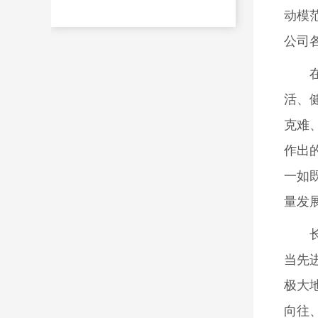
动模
公司
活、
克难
作出
一如
量发
当先
极大
向往