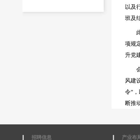
以及
班及
项规
升党
风建
令”
断推
招聘信息
产业布