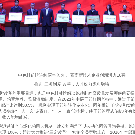
中色桂矿院连续两年入选“广西高新技术企业创新活力10强
推进“三项制度”改革，人才效力逐步增强
制度”改革的重要目标，也是中色桂林院解决以往制约高质量发展顽疾的硬招
用、培育培养、监督激励制度。在2021年中层干部任期考核中，通过干
干部占比达到38.5%，顺利实现干部年轻化专业化。同年推进任期制和契
员实施“一人一岗”定责任、“一人一表”设指标，使干部管理从传统的“身份
、收入能增能减。
院通过健全市场化的用人机制，建立和完善了以劳动合同管理为关键、以
 100%；通过大力推进“三定改革”，实施全员竞聘上岗，2020年本部