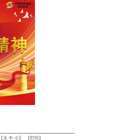
【
大
中
小
】 【
打印
】