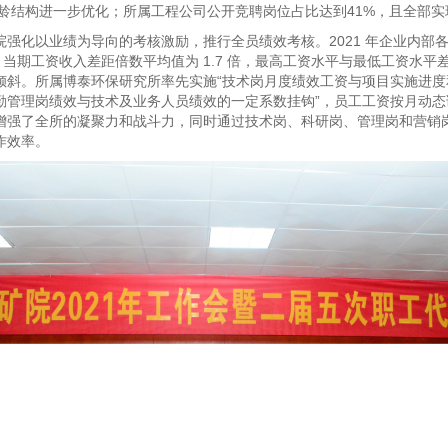
业和年龄结构进一步优化；所属工程公司公开竞聘岗位占比达到41%，且全部
强化以业绩为导向的考核激励，推行全员绩效考核。2021 年企业内部
6。当期工资收入差距倍数平均值为 1.7 倍，最高工资水平与最低工资水平差
倾斜。所属博泰环保研究所率先实施“技术岗月度绩效工资与项目实施进度
勤管理岗绩效与技术及业务人员绩效的一定系数挂钩”，员工工资按月动态
增强了全所的凝聚力和战斗力，同时通过技术岗、科研岗、管理岗和营销
作效率。