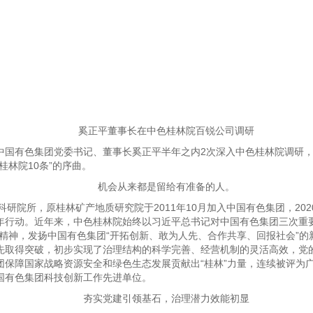
奚正平董事长在中色桂林院百锐公司调研
”中国有色集团党委书记、董事长奚正平半年之内2次深入中色桂林院调研
桂林院10条”的序曲。
机会从来都是留给有准备的人。
院所，原桂林矿产地质研究院于2011年10月加入中国有色集团，202
年行动。近年来，中色桂林院始终以习近平总书记对中国有色集团三次重要
精神，发扬中国有色集团“开拓创新、敢为人先、合作共享、回报社会”
先取得突破，初步实现了治理结构的科学完善、经营机制的灵活高效，党
团保障国家战略资源安全和绿色生态发展贡献出“桂林”力量，连续被评为
国有色集团科技创新工作先进单位。
夯实党建引领基石，治理潜力效能初显