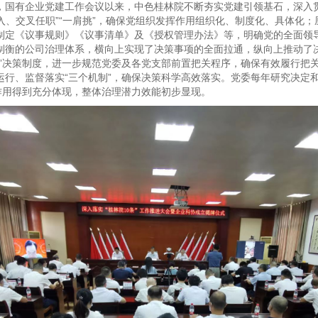
，国有企业党建工作会议以来，中色桂林院不断夯实党建引领基石，深入贯
进入、交叉任职”“一肩挑”，确保党组织发挥作用组织化、制度化、具体化；
制定《议事规则》《议事清单》及《授权管理办法》等，明确党的全面领
制衡的公司治理体系，横向上实现了决策事项的全面拉通，纵向上推动了
大”决策制度，进一步规范党委及各党支部前置把关程序，确保有效履行把
行、监督落实“三个机制”，确保决策科学高效落实。党委每年研究决定和
作用得到充分体现，整体治理潜力效能初步显现。