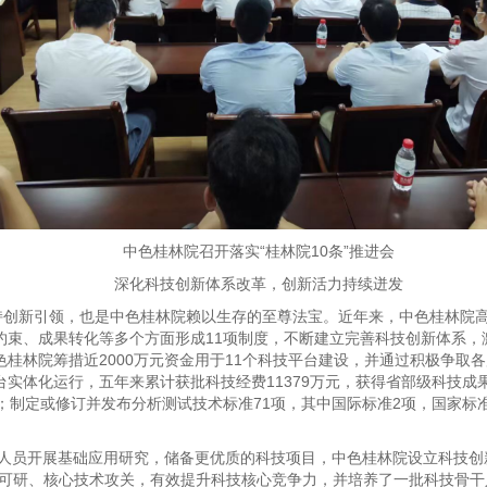
中色桂林院召开落实“桂林院10条”推进会
深化科技创新体系改革，创新活力持续迸发
坚持创新引领，也是中色桂林院赖以生存的至尊法宝。近年来，中色桂林院
约束、成果转化等多个方面形成11项制度，不断建立完善科技创新体系，
桂林院筹措近2000万元资金用于11个科技平台建设，并通过积极争取
实体化运行，五年来累计获批科技经费11379万元，获得省部级科技成果
；制定或修订并发布分析测试技术标准71项，其中国际标准2项，国家标准
技人员开展基础应用研究，储备更优质的科技项目，中色桂林院设立科技创
可研、核心技术攻关，有效提升科技核心竞争力，并培养了一批科技骨干人