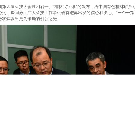
色集团第四届科技大会胜利召开。“桂林院10条”的发布，给中国有色桂林矿
剂，瞬间激活广大科技工作者砥砺奋进再出发的信心和决心。“一企一策”
必将焕发出更为璀璨的创新之光。