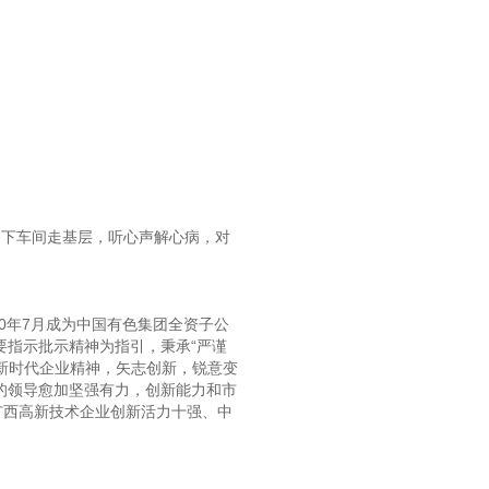
，下车间走基层，听心声解心病，对
0年7月成为中国有色集团全资子公
指示批示精神为指引，秉承“严谨
的新时代企业精神，矢志创新，锐意变
的领导愈加坚强有力，创新能力和市
广西高新技术企业创新活力十强、中